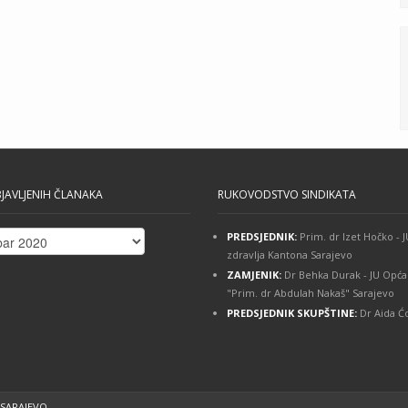
JAVLJENIH ČLANAKA
RUKOVODSTVO SINDIKATA
PREDSJEDNIK:
Prim. dr Izet Hočko -
ih
zdravlja Kantona Sarajevo
ZAMJENIK:
Dr Behka Durak - JU Opća
"Prim. dr Abdulah Nakaš" Sarajevo
PREDSJEDNIK SKUPŠTINE:
Dr Aida Ćo
 SARAJEVO