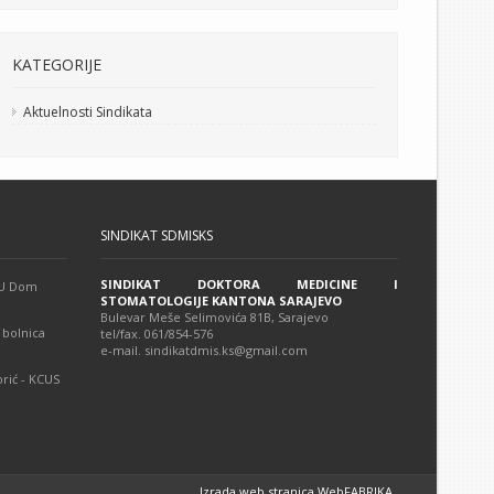
KATEGORIJE
Aktuelnosti Sindikata
SINDIKAT SDMISKS
SINDIKAT DOKTORA MEDICINE I
 JU Dom
STOMATOLOGIJE KANTONA SARAJEVO
Bulevar Meše Selimovića 81B, Sarajevo
 bolnica
tel/fax. 061/854-576
e-mail. sindikatdmis.ks@gmail.com
rić - KCUS
Izrada web stranica WebFABRIKA