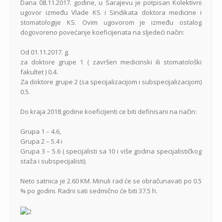
Dana 08.11.2017. godine, u Sarajevu je potpisan Kolektivni
ugovor između Vlade KS i Sindikata doktora medicine i
stomatologije KS. Ovim ugovorom je između ostalog
dogovoreno povećanje koeficijenata na sljedeći način:
Od 01.11.2017. g.
za doktore grupe 1 ( završen medicinski ili stomatološki
fakultet ) 0.4.
Za doktore grupe 2 (sa specijalizacijom i subspecijalizacijom)
0.5.
Do kraja 2018.godine koeficijenti ce biti definisani na način:
Grupa 1 – 4.6,
Grupa 2 – 5.4 i
Grupa 3 – 5.6 ( specijalisti sa 10 i više godina specijalističkog
staža i subspecijalisti).
Neto satnica je 2.60 KM. Minuli rad će se obračunavati po 0.5
% po godini. Radni sati sedmično će biti 37.5 h.