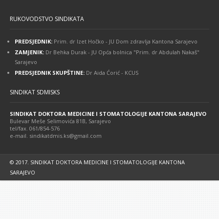
članaka
RUKOVODSTVO SINDIKATA
PREDSJEDNIK:
Prim. dr Izet Hočko - JU Dom zdravlja Kantona Sarajevo
ZAMJENIK:
Dr Behka Durak - JU Opća bolnica "Prim. dr Abdulah Nakaš"
Sarajevo
PREDSJEDNIK SKUPŠTINE:
Dr Aida Ćorić - KCUS
SINDIKAT SDMISKS
SINDIKAT DOKTORA MEDICINE I STOMATOLOGIJE KANTONA SARAJEVO
Bulevar Meše Selimovića 81B, Sarajevo
tel/fax. 061/854-576
e-mail. sindikatdmis.ks@gmail.com
© 2017. SINDIKAT DOKTORA MEDICINE I STOMATOLOGIJE KANTONA
SARAJEVO