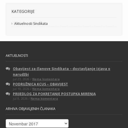
KATEGORIJE
Aktuelnosti Sindikata
AKTUELNOSTI
Obavijest za članove Sindikata – dostavljanje izjava o
narudžbi
na
jul 23, 2026 /
Nema komentara
Obavijest
PODRUŽNICA KCUS – OBAVIJEST
za
na
jul 10, 2026 /
Nema komentara
članove
PODRUŽNICA
Sindikata
PRIJEDLOG ZA POKRETANJE POSTUPKA MIRENJA
KCUS
–
na
jul 8, 2026 /
Nema komentara
–
dostavljanje
PRIJEDLOG
OBAVIJEST
izjava
ZA
o
ARHIVA OBJAVLJENIH ČLANAKA
POKRETANJE
narudžbi
POSTUPKA
MIRENJA
Arhiva
objavljenih