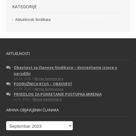
KATEGORIJE
Aktuelnosti Sindikata
AKTUELNOSTI
Obavijest za članove Sindikata – dostavljanje izjava o
narudžbi
na
jul 23, 2026 /
Nema komentara
Obavijest
PODRUŽNICA KCUS – OBAVIJEST
za
na
jul 10, 2026 /
Nema komentara
članove
PODRUŽNICA
Sindikata
PRIJEDLOG ZA POKRETANJE POSTUPKA MIRENJA
KCUS
–
na
jul 8, 2026 /
Nema komentara
–
dostavljanje
PRIJEDLOG
OBAVIJEST
izjava
ZA
o
ARHIVA OBJAVLJENIH ČLANAKA
POKRETANJE
narudžbi
POSTUPKA
MIRENJA
Arhiva
objavljenih
članaka