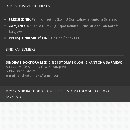
RUKOVODSTVO SINDIKATA
PREDSJEDNIK:
Prim. dr Izet Hočko - JU Dom zdravlja Kantona Sarajevo
ZAMJENIK:
Dr Behka Durak - JU Opća bolnica "Prim. dr Abdulah Nakaš"
Sarajevo
PREDSJEDNIK SKUPŠTINE:
Dr Aida Ćorić - KCUS
SINDIKAT SDMISKS
SINDIKAT DOKTORA MEDICINE I STOMATOLOGIJE KANTONA SARAJEVO
Bulevar Meše Selimovića 81B, Sarajevo
tel/fax. 061/854-576
e-mail. sindikatdmis.ks@gmail.com
© 2017. SINDIKAT DOKTORA MEDICINE I STOMATOLOGIJE KANTONA
SARAJEVO