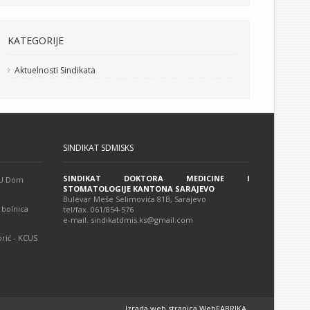
KATEGORIJE
Aktuelnosti Sindikata
SINDIKAT SDMISKS
SINDIKAT DOKTORA MEDICINE I
 JU Dom
STOMATOLOGIJE KANTONA SARAJEVO
Bulevar Meše Selimovića 81B, Sarajevo
 bolnica
tel/fax. 061/854-576
e-mail. sindikatdmis.ks@gmail.com
rić - KCUS
Izrada web stranica WebFABRIKA