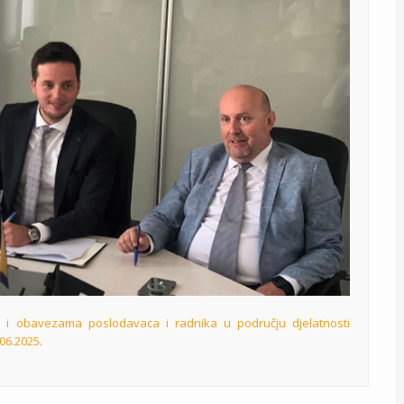
 i obavezama poslodavaca i radnika u području djelatnosti
06.2025.