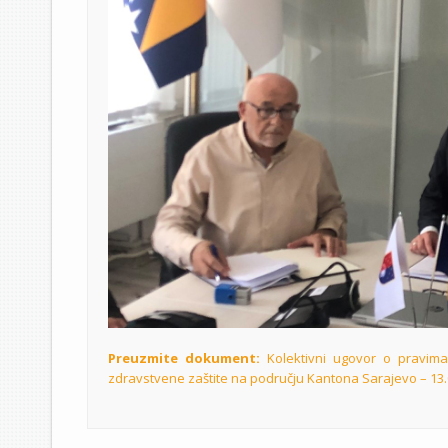
Preuzmite dokument:
Kolektivni ugovor o pravima
zdravstvene zaštite na području Kantona Sarajevo – 13.