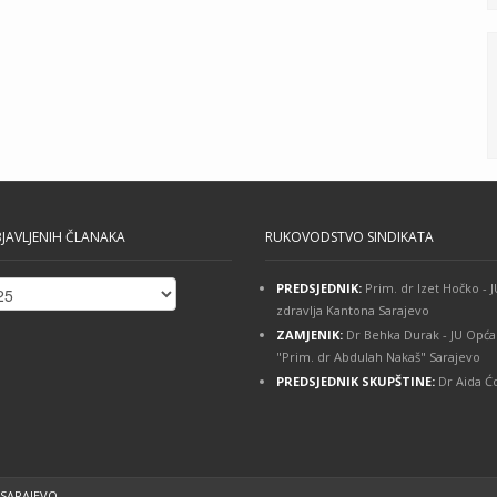
JAVLJENIH ČLANAKA
RUKOVODSTVO SINDIKATA
PREDSJEDNIK:
Prim. dr Izet Hočko -
ih
zdravlja Kantona Sarajevo
ZAMJENIK:
Dr Behka Durak - JU Opća
"Prim. dr Abdulah Nakaš" Sarajevo
PREDSJEDNIK SKUPŠTINE:
Dr Aida Ćo
 SARAJEVO