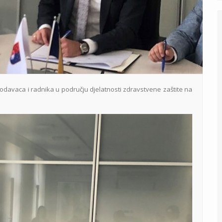
davaca i radnika u području djelatnosti zdravstvene zaštite na