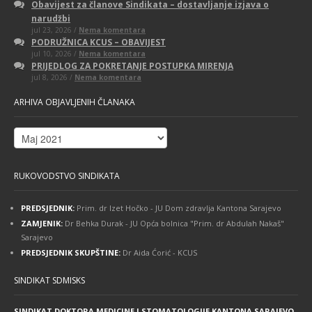
Obavijest za članove Sindikata – dostavljanje izjava o
narudžbi
na
jul 23, 2026 /
Nema komentara
Obavijest
PODRUŽNICA KCUS – OBAVIJEST
za
na
jul 10, 2026 /
Nema komentara
članove
PODRUŽNICA
Sindikata
PRIJEDLOG ZA POKRETANJE POSTUPKA MIRENJA
KCUS
–
na
jul 8, 2026 /
Nema komentara
–
dostavljanje
PRIJEDLOG
OBAVIJEST
izjava
ZA
o
ARHIVA OBJAVLJENIH ČLANAKA
POKRETANJE
narudžbi
POSTUPKA
MIRENJA
Arhiva
objavljenih
članaka
RUKOVODSTVO SINDIKATA
PREDSJEDNIK:
Prim. dr Izet Hočko - JU Dom zdravlja Kantona Sarajevo
ZAMJENIK:
Dr Behka Durak - JU Opća bolnica "Prim. dr Abdulah Nakaš"
Sarajevo
PREDSJEDNIK SKUPŠTINE:
Dr Aida Ćorić - KCUS
SINDIKAT SDMISKS
SINDIKAT DOKTORA MEDICINE I STOMATOLOGIJE KANTONA SARAJEVO