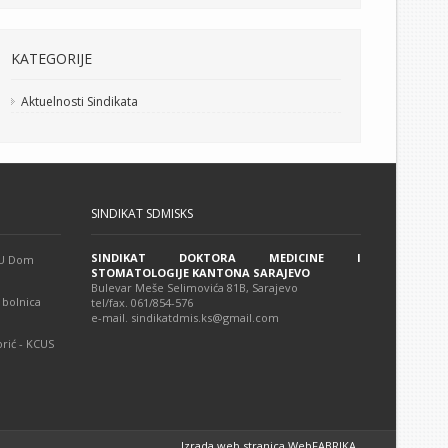
KATEGORIJE
Aktuelnosti Sindikata
SINDIKAT SDMISKS
SINDIKAT DOKTORA MEDICINE I
 JU Dom
STOMATOLOGIJE KANTONA SARAJEVO
Bulevar Meše Selimovića 81B, Sarajevo
 bolnica
tel/fax. 061/854-576
e-mail. sindikatdmis.ks@gmail.com
rić - KCUS
Izrada web stranica WebFABRIKA