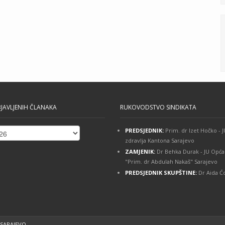
JAVLJENIH ČLANAKA
RUKOVODSTVO SINDIKATA
PREDSJEDNIK:
Prim. dr Izet Hočko -
ih
zdravlja Kantona Sarajevo
ZAMJENIK:
Dr Behka Durak - JU Opća
"Prim. dr Abdulah Nakaš" Sarajevo
PREDSJEDNIK SKUPŠTINE:
Dr Aida Ćo
 SARAJEVO