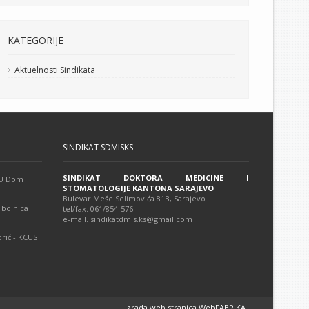
KATEGORIJE
Aktuelnosti Sindikata
SINDIKAT SDMISKS
SINDIKAT DOKTORA MEDICINE I
 JU Dom
STOMATOLOGIJE KANTONA SARAJEVO
Bulevar Meše Selimovića 81B, Sarajevo
 bolnica
tel/fax. 061/854-576
e-mail. sindikatdmis.ks@gmail.com
rić - KCUS
Izrada web stranica WebFABRIKA