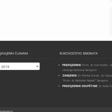
JAVLJENIH ČLANAKA
RUKOVODSTVO SINDIKATA
PREDSJEDNIK:
Prim. dr Izet Hočko -
ih
zdravlja Kantona Sarajevo
ZAMJENIK:
Dr Behka Durak - JU Opća
"Prim. dr Abdulah Nakaš" Sarajevo
PREDSJEDNIK SKUPŠTINE:
Dr Aida Ćo
 SARAJEVO