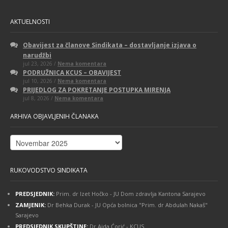
AKTUELNOSTI
Obavijest za članove Sindikata – dostavljanje izjava o
narudžbi
na
jul 23, 2026 /
Nema komentara
Obavijest
PODRUŽNICA KCUS – OBAVIJEST
za
na
jul 10, 2026 /
Nema komentara
članove
PODRUŽNICA
Sindikata
PRIJEDLOG ZA POKRETANJE POSTUPKA MIRENJA
KCUS
–
na
jul 8, 2026 /
Nema komentara
–
dostavljanje
PRIJEDLOG
OBAVIJEST
izjava
ZA
o
ARHIVA OBJAVLJENIH ČLANAKA
POKRETANJE
narudžbi
POSTUPKA
MIRENJA
Arhiva
objavljenih
članaka
RUKOVODSTVO SINDIKATA
PREDSJEDNIK:
Prim. dr Izet Hočko - JU Dom zdravlja Kantona Sarajevo
ZAMJENIK:
Dr Behka Durak - JU Opća bolnica "Prim. dr Abdulah Nakaš"
Sarajevo
PREDSJEDNIK SKUPŠTINE:
Dr Aida Ćorić - KCUS