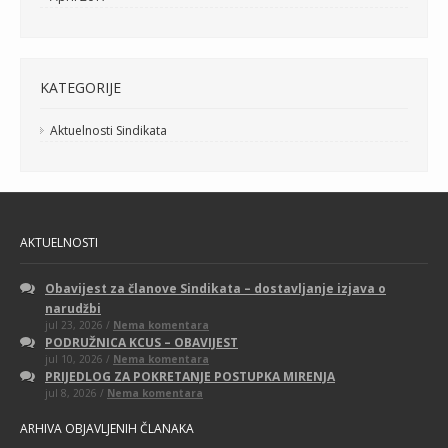
KATEGORIJE
Aktuelnosti Sindikata
AKTUELNOSTI
Obavijest za članove Sindikata – dostavljanje izjava o
narudžbi
na
jul 23, 2026 /
Nema komentara
Obavijest
PODRUŽNICA KCUS – OBAVIJEST
za
na
jul 10, 2026 /
Nema komentara
članove
PODRUŽNICA
Sindikata
PRIJEDLOG ZA POKRETANJE POSTUPKA MIRENJA
KCUS
–
na
jul 8, 2026 /
Nema komentara
–
dostavljanje
PRIJEDLOG
OBAVIJEST
izjava
ZA
o
ARHIVA OBJAVLJENIH ČLANAKA
POKRETANJE
narudžbi
POSTUPKA