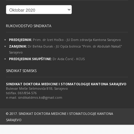
MIRENJA
Arhiva
objavljenih
članaka
RUKOVODSTVO SINDIKATA
PREDSJEDNIK:
Prim. dr Izet Hočko - JU Dom zdravlja Kantona Sarajevo
ZAMJENIK:
Dr Behka Durak - JU Opća bolnica "Prim. dr Abdulah Nakaš"
Sarajevo
PREDSJEDNIK SKUPŠTINE:
Dr Aida Ćorić - KCUS
SINDIKAT SDMISKS
SINDIKAT DOKTORA MEDICINE I STOMATOLOGIJE KANTONA SARAJEVO
Bulevar Meše Selimovića 81B, Sarajevo
tel/fax. 061/854-576
e-mail. sindikatdmis.ks@gmail.com
© 2017. SINDIKAT DOKTORA MEDICINE I STOMATOLOGIJE KANTONA
SARAJEVO