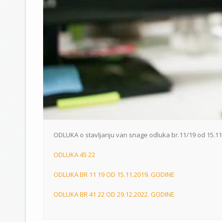
ODLUKA o stavljanju van snage odluka br.11/19 od 15.11. 
ODLUKA 45 22
ODLUKA BR 11 19 OD 15.11.2019. GODINE
ODLUKA BR 41 22 OD 29.12.2022. GODINE