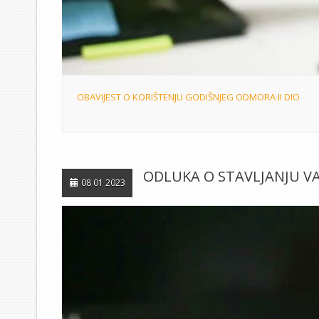
OBAVIJEST O KORIŠTENJU GODIŠNJEG ODMORA II DIO
ODLUKA O STAVLJANJU VA
08 01 2023