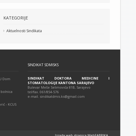
KATEGORIJE
Aktuelnosti Sindikata
SINDIKAT SDMISKS
SINDIKAT DOKTORA MEDICINE I
 JU Dom
STOMATOLOGIJE KANTONA SARAJEVO
Bulevar Meše Selimovića 81B, Sarajevo
 bolnica
tel/fax. 061/854-576
e-mail. sindikatdmis.ks@gmail.com
rić - KCUS
Izrada web stranica WebFABRIKA