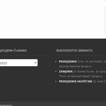
JAVLJENIH ČLANAKA
RUKOVODSTVO SINDIKATA
PREDSJEDNIK:
Prim. dr Izet Hočko -
ih
zdravlja Kantona Sarajevo
ZAMJENIK:
Dr Behka Durak - JU Opća
"Prim. dr Abdulah Nakaš" Sarajevo
PREDSJEDNIK SKUPŠTINE:
Dr Aida Ćo
 SARAJEVO