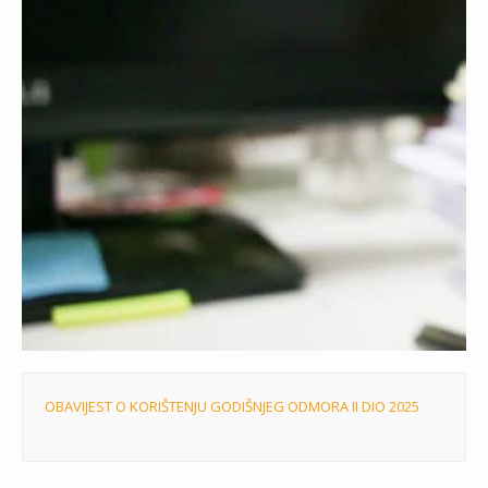
OBAVIJEST O KORIŠTENJU GODIŠNJEG ODMORA II DIO 2025