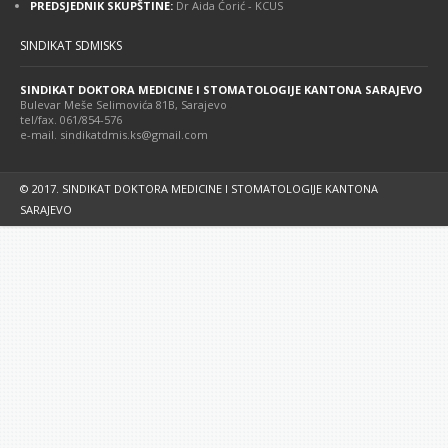
PREDSJEDNIK SKUPŠTINE:
Dr Aida Ćorić - KCUS
SINDIKAT SDMISKS
SINDIKAT DOKTORA MEDICINE I STOMATOLOGIJE KANTONA SARAJEVO
Bulevar Meše Selimovića 81B, Sarajevo
tel/fax. 061/854-576
e-mail. sindikatdmis.ks@gmail.com
© 2017. SINDIKAT DOKTORA MEDICINE I STOMATOLOGIJE KANTONA
SARAJEVO