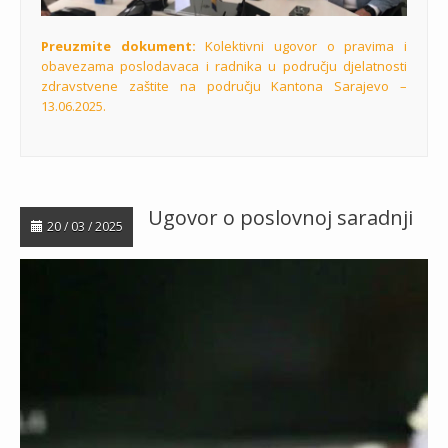
Preuzmite dokument:
Kolektivni ugovor o pravima i
obavezama poslodavaca i radnika u području djelatnosti
zdravstvene zaštite na području Kantona Sarajevo –
13.06.2025.
Ugovor o poslovnoj saradnji
20 / 03 / 2025