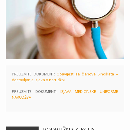
PREUZMITE DOKUMENT:
Obavijest za članove Sindikata –
dostavljanje izjava o narudžbi
PREUZMITE DOKUMENT:
IZJAVA MEDICINSKE UNIFORME
NARUDŽBA
PODRUŽNICA KCUS –