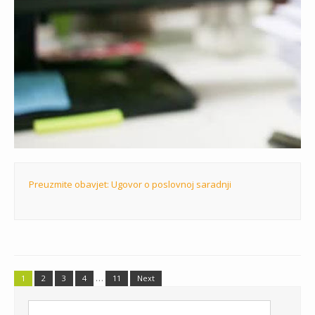
Preuzmite obavjet: Ugovor o poslovnoj saradnji
…
1
2
3
4
11
Next