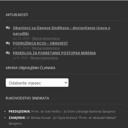
AKTUELNOSTI
Obavijest za članove Sindikata – dostavljanje izjava o
narudžbi
na
jul 23, 2026 /
Nema komentara
Obavijest
PODRUŽNICA KCUS – OBAVIJEST
za
na
jul 10, 2026 /
Nema komentara
članove
PODRUŽNICA
Sindikata
PRIJEDLOG ZA POKRETANJE POSTUPKA MIRENJA
KCUS
–
na
jul 8, 2026 /
Nema komentara
–
dostavljanje
PRIJEDLOG
OBAVIJEST
izjava
ZA
o
ARHIVA OBJAVLJENIH ČLANAKA
POKRETANJE
narudžbi
POSTUPKA
MIRENJA
Arhiva
objavljenih
članaka
RUKOVODSTVO SINDIKATA
PREDSJEDNIK:
Prim. dr Izet Hočko - JU Dom zdravlja Kantona Sarajevo
ZAMJENIK:
Dr Behka Durak - JU Opća bolnica "Prim. dr Abdulah Nakaš"
Sarajevo