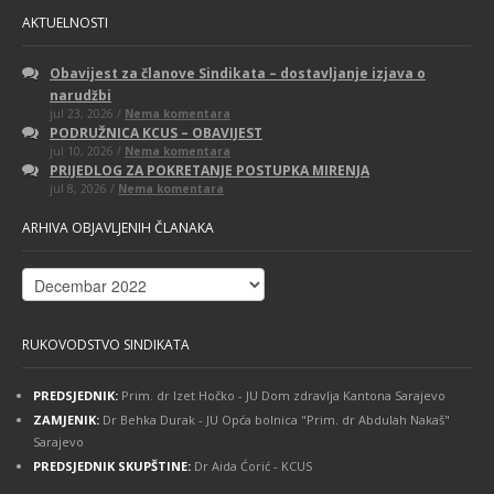
AKTUELNOSTI
Obavijest za članove Sindikata – dostavljanje izjava o
narudžbi
na
jul 23, 2026 /
Nema komentara
Obavijest
PODRUŽNICA KCUS – OBAVIJEST
za
na
jul 10, 2026 /
Nema komentara
članove
PODRUŽNICA
Sindikata
PRIJEDLOG ZA POKRETANJE POSTUPKA MIRENJA
KCUS
–
na
jul 8, 2026 /
Nema komentara
–
dostavljanje
PRIJEDLOG
OBAVIJEST
izjava
ZA
o
ARHIVA OBJAVLJENIH ČLANAKA
POKRETANJE
narudžbi
POSTUPKA
MIRENJA
Arhiva
objavljenih
članaka
RUKOVODSTVO SINDIKATA
PREDSJEDNIK:
Prim. dr Izet Hočko - JU Dom zdravlja Kantona Sarajevo
ZAMJENIK:
Dr Behka Durak - JU Opća bolnica "Prim. dr Abdulah Nakaš"
Sarajevo
PREDSJEDNIK SKUPŠTINE:
Dr Aida Ćorić - KCUS