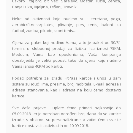
uskoro i taj broj biti veći: Sarajevo, Mostar, Tuzla, Zenica,
Banja Luka, Bijeljina, Tešanj, Travnik.
Neke od aktivnosti koje nudimo su : teretana, yoga,
aerobic/fitness/pilates, plivanje, ples, tenis, baloni za
fudbal, zumba, pikado, stoni tenis…
Cijena za paket koji nudimo Vama, a to je paket od 30/31
termin, u slobodnoj prodaji za fizička lica iznosi 75KM.
Međutim, Vama kao uposlenicima, Vaša kompanija
obezbijedila je veliki popust, tako da cijena koju nudimo
Vama iznosi 40KM po kartici.
Podaci potrebni za izradu FitPass kartice i unos u sam
sistem su idući: ime, prezime, broj mobitela, E-mail adresa i
adresa stanovanja, kao i adresa na koju ćemo dostaviti
kartice.
Sve Vaše prijave i uplate ćemo primati najkasnije do
05.09.2018. jer je potreban određeni broj dana da se kartice
izrade, s obzirom su personalizirane, a zatim ćemo sve te
kartice dostaviti i aktivirati ih od 10.09.2018.