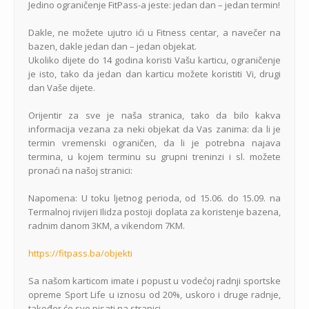
Jedino ograničenje FitPass-a jeste: jedan dan – jedan termin!
Dakle, ne možete ujutro ići u Fitness centar, a navečer na
bazen, dakle jedan dan – jedan objekat.
Ukoliko dijete do 14 godina koristi Vašu karticu, ograničenje
je isto, tako da jedan dan karticu možete koristiti Vi, drugi
dan Vaše dijete.
Orijentir za sve je naša stranica, tako da bilo kakva
informacija vezana za neki objekat da Vas zanima: da li je
termin vremenski ograničen, da li je potrebna najava
termina, u kojem terminu su grupni treninzi i sl. možete
pronaći na našoj stranici:
Napomena: U toku ljetnog perioda, od 15.06. do 15.09. na
Termalnoj rivijeri Ilidza postoji doplata za koristenje bazena,
radnim danom 3KM, a vikendom 7KM.
https://fitpass.ba/objekti
Sa našom karticom imate i popust u vodećoj radnji sportske
opreme Sport Life u iznosu od 20%, uskoro i druge radnje,
također će sve pisati na stranici.