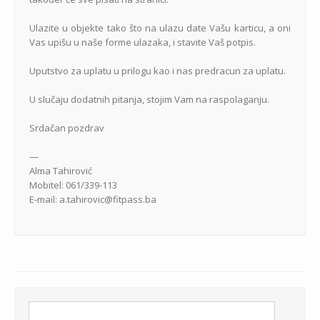
Ulazite u objekte tako što na ulazu date Vašu karticu, a oni
Vas upišu u naše forme ulazaka, i stavite Vaš potpis.
Uputstvo za uplatu u prilogu kao i nas predracun za uplatu.
U slučaju dodatnih pitanja, stojim Vam na raspolaganju.
Srdačan pozdrav
—
Alma Tahirović
Mobitel: 061/339-113
E-mail: a.tahirovic@fitpass.ba