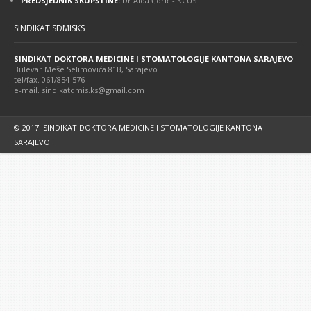
PREDSJEDNIK SKUPŠTINE:
Dr Aida Ćorić - KCUS
SINDIKAT SDMISKS
SINDIKAT DOKTORA MEDICINE I STOMATOLOGIJE KANTONA SARAJEVO
Bulevar Meše Selimovića 81B, Sarajevo
tel/fax. 061/854-576
e-mail. sindikatdmis.ks@gmail.com
© 2017. SINDIKAT DOKTORA MEDICINE I STOMATOLOGIJE KANTONA
SARAJEVO