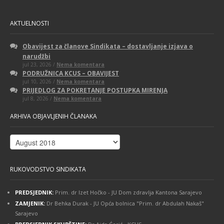
AKTUELNOSTI
Obavijest za članove Sindikata – dostavljanje izjava o
narudžbi
na
jul 23, 2026 /
Nema komentara
Obavijest
PODRUŽNICA KCUS – OBAVIJEST
za
na
jul 10, 2026 /
Nema komentara
članove
PODRUŽNICA
Sindikata
PRIJEDLOG ZA POKRETANJE POSTUPKA MIRENJA
KCUS
–
na
jul 8, 2026 /
Nema komentara
–
dostavljanje
PRIJEDLOG
OBAVIJEST
izjava
ZA
o
ARHIVA OBJAVLJENIH ČLANAKA
POKRETANJE
narudžbi
POSTUPKA
MIRENJA
Arhiva
objavljenih
članaka
RUKOVODSTVO SINDIKATA
PREDSJEDNIK:
Prim. dr Izet Hočko - JU Dom zdravlja Kantona Sarajevo
ZAMJENIK:
Dr Behka Durak - JU Opća bolnica "Prim. dr Abdulah Nakaš"
Sarajevo