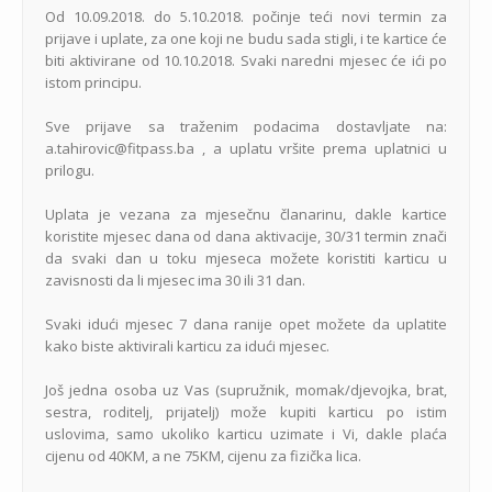
Od 10.09.2018. do 5.10.2018. počinje teći novi termin za
prijave i uplate, za one koji ne budu sada stigli, i te kartice će
biti aktivirane od 10.10.2018. Svaki naredni mjesec će ići po
istom principu.
Sve prijave sa traženim podacima dostavljate na:
a.tahirovic@fitpass.ba , a uplatu vršite prema uplatnici u
prilogu.
Uplata je vezana za mjesečnu članarinu, dakle kartice
koristite mjesec dana od dana aktivacije, 30/31 termin znači
da svaki dan u toku mjeseca možete koristiti karticu u
zavisnosti da li mjesec ima 30 ili 31 dan.
Svaki idući mjesec 7 dana ranije opet možete da uplatite
kako biste aktivirali karticu za idući mjesec.
Još jedna osoba uz Vas (supružnik, momak/djevojka, brat,
sestra, roditelj, prijatelj) može kupiti karticu po istim
uslovima, samo ukoliko karticu uzimate i Vi, dakle plaća
cijenu od 40KM, a ne 75KM, cijenu za fizička lica.