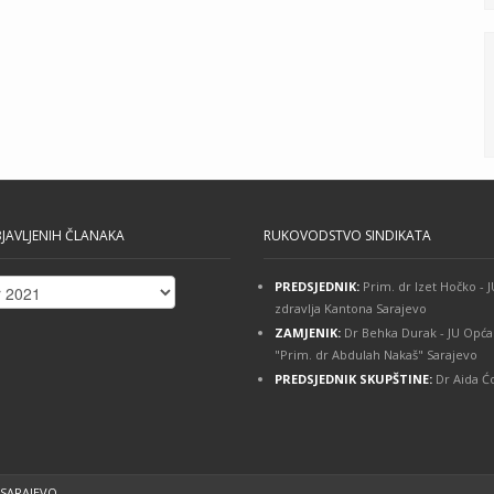
JAVLJENIH ČLANAKA
RUKOVODSTVO SINDIKATA
PREDSJEDNIK:
Prim. dr Izet Hočko -
ih
zdravlja Kantona Sarajevo
ZAMJENIK:
Dr Behka Durak - JU Opća
"Prim. dr Abdulah Nakaš" Sarajevo
PREDSJEDNIK SKUPŠTINE:
Dr Aida Ćo
 SARAJEVO