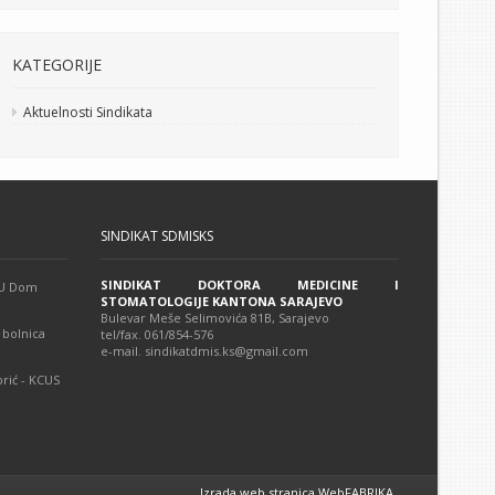
KATEGORIJE
Aktuelnosti Sindikata
SINDIKAT SDMISKS
SINDIKAT DOKTORA MEDICINE I
 JU Dom
STOMATOLOGIJE KANTONA SARAJEVO
Bulevar Meše Selimovića 81B, Sarajevo
 bolnica
tel/fax. 061/854-576
e-mail. sindikatdmis.ks@gmail.com
rić - KCUS
Izrada web stranica WebFABRIKA