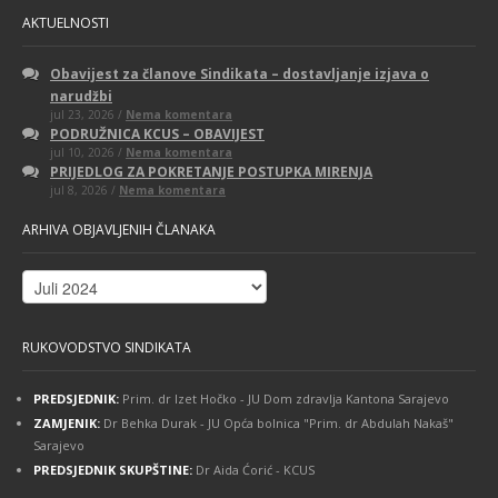
AKTUELNOSTI
Obavijest za članove Sindikata – dostavljanje izjava o
narudžbi
na
jul 23, 2026 /
Nema komentara
Obavijest
PODRUŽNICA KCUS – OBAVIJEST
za
na
jul 10, 2026 /
Nema komentara
članove
PODRUŽNICA
Sindikata
PRIJEDLOG ZA POKRETANJE POSTUPKA MIRENJA
KCUS
–
na
jul 8, 2026 /
Nema komentara
–
dostavljanje
PRIJEDLOG
OBAVIJEST
izjava
ZA
o
ARHIVA OBJAVLJENIH ČLANAKA
POKRETANJE
narudžbi
POSTUPKA
MIRENJA
Arhiva
objavljenih
članaka
RUKOVODSTVO SINDIKATA
PREDSJEDNIK:
Prim. dr Izet Hočko - JU Dom zdravlja Kantona Sarajevo
ZAMJENIK:
Dr Behka Durak - JU Opća bolnica "Prim. dr Abdulah Nakaš"
Sarajevo
PREDSJEDNIK SKUPŠTINE:
Dr Aida Ćorić - KCUS