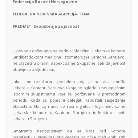
Federacija Bosne i Hercegovine
FEDERALNA NOVINSKA AGENCIJA- FENA
PREDMET: Saopštenje za javnost
U povodu dešavanja na zadnjoj Skupštini Ljekarske komore
Sindikat doktora medicine i stomatologije Kantona Sarajevo,
ne ulazeći u pravni aspekt same Skupštine, želi da javnost
obavijesti o sljedećem:
Jako smo razočarani podjelom koja je nastala između
ljekara u Kantonu Sarajevo i koja se ogleda u neuspješnim
izbornim skupštinama koje su održavane u prethodnom
periodu, kada su pojedini delegati napuštali zasjedanje
Skupštine. Na taj način se ruši dignitet i legitimitet same
Ljekarske komore u Kantonu Sarajevo, indirektno i svih
ljekara u Sarajevu.
Smatramo nedopustivim da se kroz rad Komore
manifestuju uticaji različitih centara političke moći, onih istih