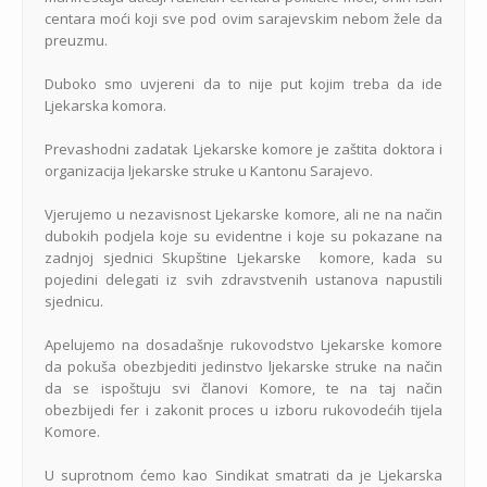
centara moći koji sve pod ovim sarajevskim nebom žele da
preuzmu.
Duboko smo uvjereni da to nije put kojim treba da ide
Ljekarska komora.
Prevashodni zadatak Ljekarske komore je zaštita doktora i
organizacija ljekarske struke u Kantonu Sarajevo.
Vjerujemo u nezavisnost Ljekarske komore, ali ne na način
dubokih podjela koje su evidentne i koje su pokazane na
zadnjoj sjednici Skupštine Ljekarske komore, kada su
pojedini delegati iz svih zdravstvenih ustanova napustili
sjednicu.
Apelujemo na dosadašnje rukovodstvo Ljekarske komore
da pokuša obezbjediti jedinstvo ljekarske struke na način
da se ispoštuju svi članovi Komore, te na taj način
obezbijedi fer i zakonit proces u izboru rukovodećih tijela
Komore.
U suprotnom ćemo kao Sindikat smatrati da je Ljekarska