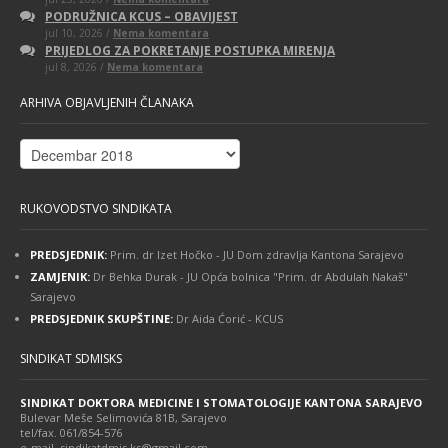
Obavijest
PODRUŽNICA KCUS – OBAVIJEST
za
na
jul 10, 2026 /
Nema komentara
članove
PODRUŽNICA
Sindikata
PRIJEDLOG ZA POKRETANJE POSTUPKA MIRENJA
KCUS
–
na
jul 8, 2026 /
Nema komentara
–
dostavljanje
PRIJEDLOG
OBAVIJEST
izjava
ZA
o
ARHIVA OBJAVLJENIH ČLANAKA
POKRETANJE
narudžbi
POSTUPKA
MIRENJA
Arhiva
objavljenih
članaka
RUKOVODSTVO SINDIKATA
PREDSJEDNIK:
Prim. dr Izet Hočko - JU Dom zdravlja Kantona Sarajevo
ZAMJENIK:
Dr Behka Durak - JU Opća bolnica "Prim. dr Abdulah Nakaš"
Sarajevo
PREDSJEDNIK SKUPŠTINE:
Dr Aida Ćorić - KCUS
SINDIKAT SDMISKS
SINDIKAT DOKTORA MEDICINE I STOMATOLOGIJE KANTONA SARAJEVO
Bulevar Meše Selimovića 81B, Sarajevo
tel/fax. 061/854-576
e-mail. sindikatdmis.ks@gmail.com