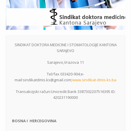
SINDIKAT DOKTORA MEDICINE I STOMATOLOGIJE KANTONA
SARAJEVO
Sarajevo,Vrazova 11
Tel/fax 033420-904;e-
mail:sindikatdmis.ks@gmail.com;
www.sindikat-dmis-ks.ba
Transakcijski račun:Unicredit Bank 3387302207516395 ID:
420231190000
BOSNA I HERCEGOVINA