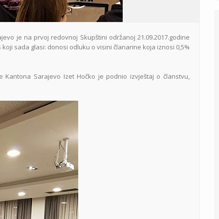
jevo je na prvoj redovnoj Skupštini održanoj 21.09.2017.godine
koji sada glasi: donosi odluku o visini članarine koja iznosi 0,5%
e Kantona Sarajevo Izet Hočko je podnio izvještaj o članstvu,