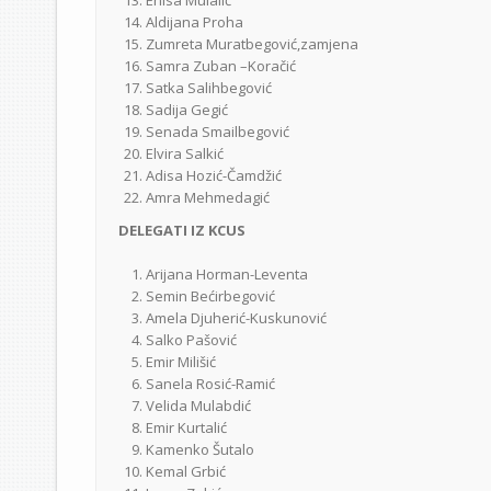
Enisa Mulalić
Aldijana Proha
Zumreta Muratbegović,zamjena
Samra Zuban –Koračić
Satka Salihbegović
Sadija Gegić
Senada Smailbegović
Elvira Salkić
Adisa Hozić-Čamdžić
Amra Mehmedagić
DELEGATI IZ KCUS
Arijana Horman-Leventa
Semin Bećirbegović
Amela Djuherić-Kuskunović
Salko Pašović
Emir Milišić
Sanela Rosić-Ramić
Velida Mulabdić
Emir Kurtalić
Kamenko Šutalo
Kemal Grbić