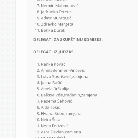
Nermin Mahmutović
Jadranka Ferenc
Admir Muratagić
Zdravko Margeta
Behka Durak
DELEGATI ZA SKUPŠTINU SDMISKS:
DELEGATI IZ JUDZKS
Ranka Kovač
AmelaBehmen-Vinčević
Lutvo Sporišević,zamjena
Jasna Bašić
Amela Brčkalija
Belkisa Višegrađanin,zamjena
Rasema Šehović
Aida Tokić
Elvana Sobo,zamjena
Neira Šeta
Neda Ferizović
Azra Đevlan,zamjena