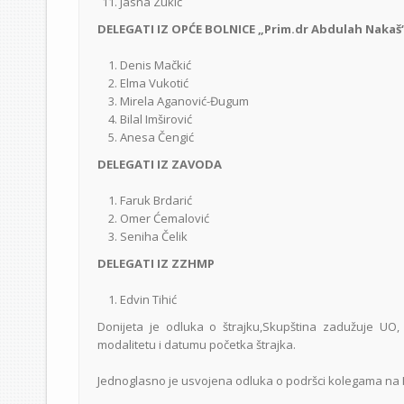
Jasna Zukić
DELEGATI IZ OPĆE BOLNICE „Prim.dr Abdulah Nakaš
Denis Mačkić
Elma Vukotić
Mirela Aganović-Đugum
Bilal Imširović
Anesa Čengić
DELEGATI IZ ZAVODA
Faruk Brdarić
Omer Ćemalović
Seniha Čelik
DELEGATI IZ ZZHMP
Edvin Tihić
Donijeta je odluka o štrajku,Skupština zadužuje UO
modalitetu i datumu početka štrajka.
Jednoglasno je usvojena odluka o podršci kolegama na K