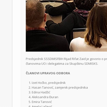
Predsjednik SSSDMISFBIH Rijad Rifat Zaid je govorio o p
članovima UO i delegatima za Skupštinu SDMISKS.
ČLANOVI UPRAVOG ODBORA
Izet Hočko, predsjednik
Hasan Tanović, zamjenik predsjednika
Edina Hadžić
Aleksandra Đuran
Emira Tanović
Amela Lačević