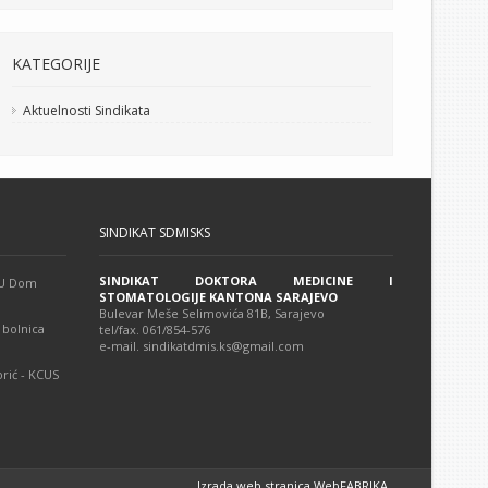
KATEGORIJE
Aktuelnosti Sindikata
SINDIKAT SDMISKS
SINDIKAT DOKTORA MEDICINE I
 JU Dom
STOMATOLOGIJE KANTONA SARAJEVO
Bulevar Meše Selimovića 81B, Sarajevo
 bolnica
tel/fax. 061/854-576
e-mail. sindikatdmis.ks@gmail.com
rić - KCUS
Izrada web stranica WebFABRIKA