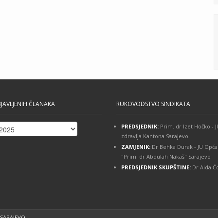
JAVLJENIH ČLANAKA
RUKOVODSTVO SINDIKATA
PREDSJEDNIK:
Prim. dr Izet Hočko -
ih
zdravlja Kantona Sarajevo
ZAMJENIK:
Dr Behka Durak - JU Opća
"Prim. dr Abdulah Nakaš" Sarajevo
PREDSJEDNIK SKUPŠTINE:
Dr Aida Ćo
 SARAJEVO