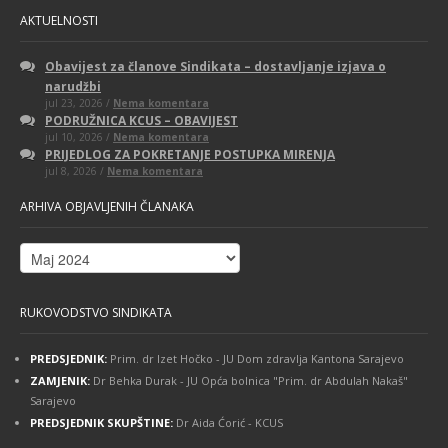
AKTUELNOSTI
Obavijest za članove Sindikata – dostavljanje izjava o
narudžbi
na
jul 23, 2026 /
Nema komentara
Obavijest
PODRUŽNICA KCUS – OBAVIJEST
za
na
jul 10, 2026 /
Nema komentara
članove
PODRUŽNICA
Sindikata
PRIJEDLOG ZA POKRETANJE POSTUPKA MIRENJA
KCUS
–
na
jul 8, 2026 /
Nema komentara
–
dostavljanje
PRIJEDLOG
OBAVIJEST
izjava
ZA
o
ARHIVA OBJAVLJENIH ČLANAKA
POKRETANJE
narudžbi
POSTUPKA
MIRENJA
Arhiva
objavljenih
članaka
RUKOVODSTVO SINDIKATA
PREDSJEDNIK:
Prim. dr Izet Hočko - JU Dom zdravlja Kantona Sarajevo
ZAMJENIK:
Dr Behka Durak - JU Opća bolnica "Prim. dr Abdulah Nakaš"
Sarajevo
PREDSJEDNIK SKUPŠTINE:
Dr Aida Ćorić - KCUS