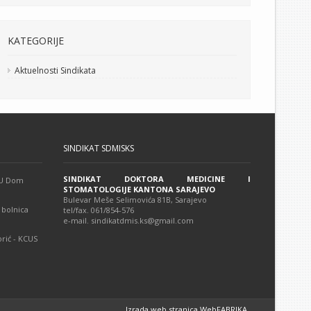
KATEGORIJE
Aktuelnosti Sindikata
SINDIKAT SDMISKS
SINDIKAT DOKTORA MEDICINE I
 JU Dom
STOMATOLOGIJE KANTONA SARAJEVO
Bulevar Meše Selimovića 81B, Sarajevo
 bolnica
tel/fax. 061/854-576
e-mail. sindikatdmis.ks@gmail.com
rić - KCUS
Izrada web stranica WebFABRIKA