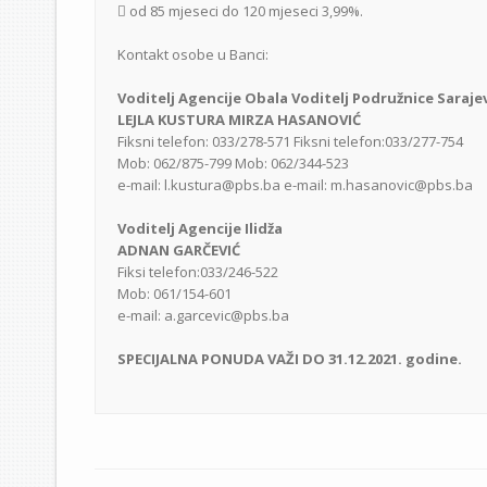
 od 85 mjeseci do 120 mjeseci 3,99%.
Kontakt osobe u Banci:
Voditelj Agencije Obala Voditelj Podružnice Saraje
LEJLA KUSTURA MIRZA HASANOVIĆ
Fiksni telefon: 033/278-571 Fiksni telefon:033/277-754
Mob: 062/875-799 Mob: 062/344-523
e-mail: l.kustura@pbs.ba e-mail: m.hasanovic@pbs.ba
Voditelj Agencije Ilidža
ADNAN GARČEVIĆ
Fiksi telefon:033/246-522
Mob: 061/154-601
e-mail: a.garcevic@pbs.ba
SPECIJALNA PONUDA VAŽI DO 31.12.2021. godine.