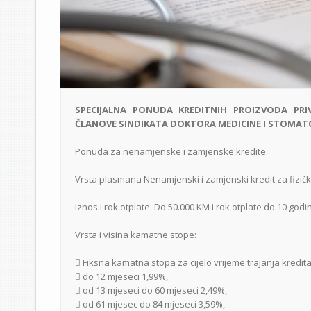
SPECIJALNA PONUDA KREDITNIH PROIZVODA PRI
ČLANOVE SINDIKATA DOKTORA MEDICINE I STOMAT
Ponuda za nenamjenske i zamjenske kredite :
Vrsta plasmana Nenamjenski i zamjenski kredit za fizičk
Iznos i rok otplate: Do 50.000 KM i rok otplate do 10 godi
Vrsta i visina kamatne stope:
 Fiksna kamatna stopa za cijelo vrijeme trajanja kredit
 do 12 mjeseci 1,99%,
 od 13 mjeseci do 60 mjeseci 2,49%,
 od 61 mjesec do 84 mjeseci 3,59%,