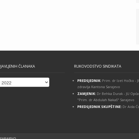
JAVLJENIH ČLANAKA
RUKOVODSTVO SINDIKATA
PREDSJEDNIK:
Prim. dr Izet Hočko -
ih
zdravlja Kantona Sarajevo
ZAMJENIK:
Dr Behka Durak - JU Opća
"Prim. dr Abdulah Nakaš" Sarajevo
PREDSJEDNIK SKUPŠTINE:
Dr Aida Ćo
 SARAJEVO