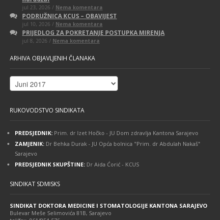
na
jul 23, 2026 /
Nema komentara
Obavijest
PODRUŽNICA KCUS – OBAVIJEST
za
na
jul 10, 2026 /
Nema komentara
članove
PODRUŽNICA
Sindikata
PRIJEDLOG ZA POKRETANJE POSTUPKA MIRENJA
KCUS
–
na
jul 8, 2026 /
Nema komentara
–
dostavljanje
PRIJEDLOG
OBAVIJEST
izjava
ZA
o
ARHIVA OBJAVLJENIH ČLANAKA
POKRETANJE
narudžbi
POSTUPKA
MIRENJA
Arhiva
objavljenih
članaka
RUKOVODSTVO SINDIKATA
PREDSJEDNIK:
Prim. dr Izet Hočko - JU Dom zdravlja Kantona Sarajevo
ZAMJENIK:
Dr Behka Durak - JU Opća bolnica "Prim. dr Abdulah Nakaš"
Sarajevo
PREDSJEDNIK SKUPŠTINE:
Dr Aida Ćorić - KCUS
SINDIKAT SDMISKS
SINDIKAT DOKTORA MEDICINE I STOMATOLOGIJE KANTONA SARAJEVO
Bulevar Meše Selimovića 81B, Sarajevo